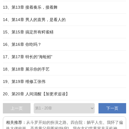
13、第13章 接着奏乐，接着舞
14、第14章 男人的直男，是看人的
15、第15章 搞定所有鳄雀鳝
16、第16章 你吃吗？
17、第17章 特长的“海蚯蚓”
18、第18章 展示你的手艺
19、第19章 维修工张伟
20、第20章 人间清醒【加更求追读】
上一页
下一页
相关推荐：
从斗罗开始的扮演之路
、
四合院：躺平人生
、
我怀了偏
执大佬的崽
、
高质量父母图鉴[快穿]
、
我在玄幻世界冒充天机神