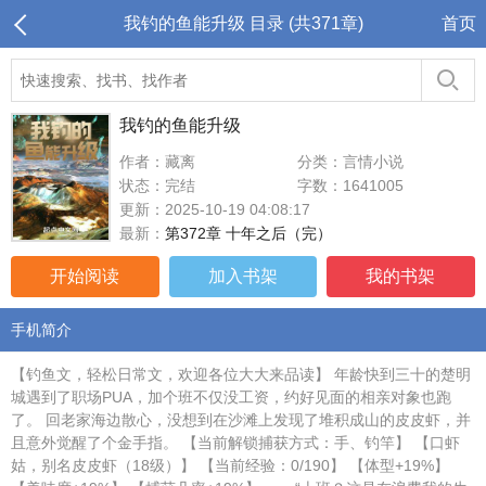
我钓的鱼能升级 目录 (共371章)
首页
我钓的鱼能升级
作者：藏离
分类：言情小说
状态：完结
字数：1641005
更新：2025-10-19 04:08:17
最新：
第372章 十年之后（完）
开始阅读
加入书架
我的书架
手机简介
【钓鱼文，轻松日常文，欢迎各位大大来品读】 年龄快到三十的楚明
城遇到了职场PUA，加个班不仅没工资，约好见面的相亲对象也跑
了。 回老家海边散心，没想到在沙滩上发现了堆积成山的皮皮虾，并
且意外觉醒了个金手指。 【当前解锁捕获方式：手、钓竿】 【口虾
姑，别名皮皮虾（18级）】 【当前经验：0/190】 【体型+19%】