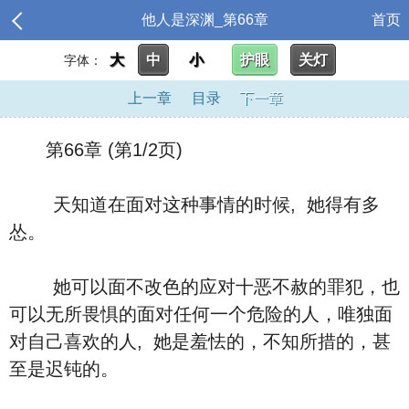
他人是深渊_第66章
首页
大
中
小
护眼
关灯
字体：
上一章
目录
下一章
第66章 (第1/2页)
天知道在面对这种事情的时候, 她得有多
怂。
她可以面不改色的应对十恶不赦的罪犯，也
可以无所畏惧的面对任何一个危险的人，唯独面
对自己喜欢的人, 她是羞怯的，不知所措的，甚
至是迟钝的。