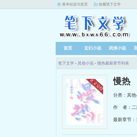
将本站设为首页
收藏笔下文学
首页
玄幻小说
武侠小说
笔下文学
-
其他小说
-
慢热最新章节列表
慢热
分类：其他
作 者：二
最新章节：