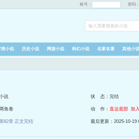
账号：
密码
言情小说
历史小说
网游小说
科幻小说
名家名著
其他小
小说
状 态：完结
两鱼卷
动 作：
直达底部
加
第82章 正文完结
最后更新：2025-10-19 0