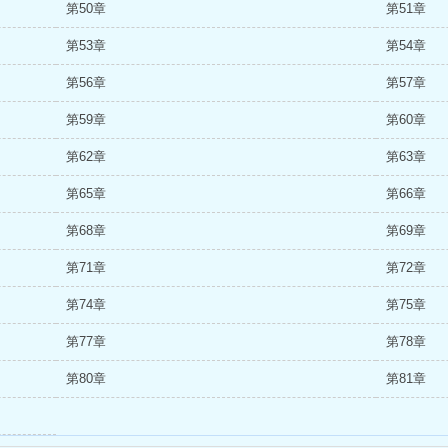
第50章
第51章
第53章
第54章
第56章
第57章
第59章
第60章
第62章
第63章
第65章
第66章
第68章
第69章
第71章
第72章
第74章
第75章
第77章
第78章
第80章
第81章