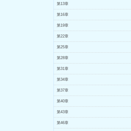
第13章
第16章
第19章
第22章
第25章
第28章
第31章
第34章
第37章
第40章
第43章
第46章