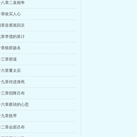
十八章二袁相争
一章收买人心
四章皇甫嵩回京
七章李儒的算计
十章狼群扬名
十三章密谋
十六章董太后
十九章何进身死
十三章招降吕布
十六章蔡琰的心思
十九章抚琴
十二章会面吕布