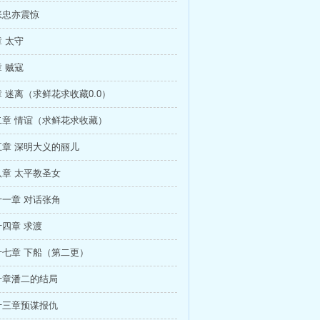
张忠亦震惊
 太守
 贼寇
 迷离（求鲜花求收藏0.0）
二章 情谊（求鲜花求收藏）
章 深明大义的丽儿
章 太平教圣女
一章 对话张角
四章 求渡
七章 下船（第二更）
十章潘二的结局
十三章预谋报仇