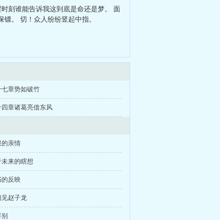
醒时刻谁能告诉我这到底是命还是梦。 面
保镖。 切！众人纷纷竖起中指。
十七章势如破竹
十四章诸葛亮借东风
限的亲情
于未来的瞎想
书的反映
初见赵子龙
拜别