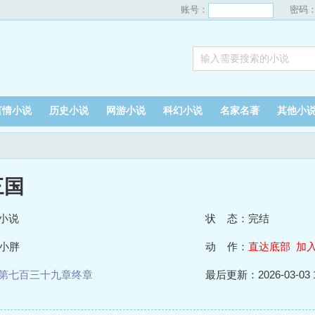
账号：
密码
言情小说
历史小说
网游小说
科幻小说
名家名著
其他小
三国
小说
状 态：完结
小胖
动 作：
直达底部
加
第七百三十九章终章
最后更新：2026-03-03 1