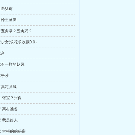
路遇猛虎
章枪王童渊
章五禽拳？五禽戏？
少女(求花求收藏0.0）
无奈
章不一样的赵风
章争吵
章真定县城
 张宝？张保
 离村准备
 我是好人
 掌柜的的秘密