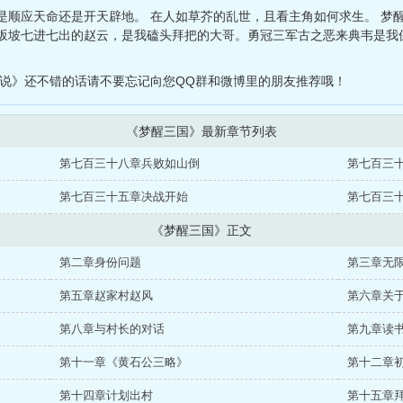
是顺应天命还是开天辟地。 在人如草芥的乱世，且看主角如何求生。 梦
坂坡七进七出的赵云，是我磕头拜把的大哥。勇冠三军古之恶来典韦是我
小说》还不错的话请不要忘记向您QQ群和微博里的朋友推荐哦！
《梦醒三国》最新章节列表
第七百三十八章兵败如山倒
第七百三
第七百三十五章决战开始
第七百三
《梦醒三国》正文
第二章身份问题
第三章无
第五章赵家村赵风
第六章关
第八章与村长的对话
第九章读
第十一章《黄石公三略》
第十二章
第十四章计划出村
第十五章