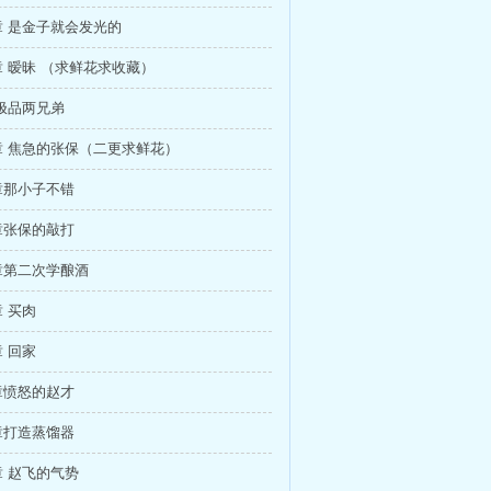
 是金子就会发光的
 暧昧 （求鲜花求收藏）
极品两兄弟
章 焦急的张保（二更求鲜花）
章那小子不错
章张保的敲打
章第二次学酿酒
 买肉
 回家
章愤怒的赵才
章打造蒸馏器
 赵飞的气势