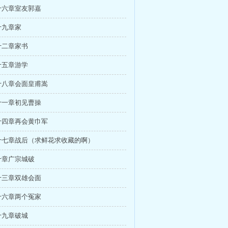
十六章室友郭嘉
十九章家
十二章家书
十五章游学
十八章会面皇甫嵩
十一章初见曹操
十四章再会黄巾军
十七章战后（求鲜花求收藏的啊）
十章广宗城破
十三章双雄会面
十六章两个冤家
十九章破城