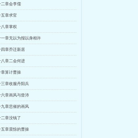
十二章会李儒
十五章求官
十八章掌权
十一章无以为报以身相许
十四章乔迁新居
十八章二会何进
十章算计曹操
十三章收服丹阳兵
十六章画风与曾沛
十九章悲催的画风
十二章没钱了
十五章震惊的曹操