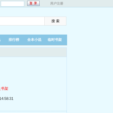
：
用户注册
说
排行榜
全本小说
临时书架
入书架
4:58:31