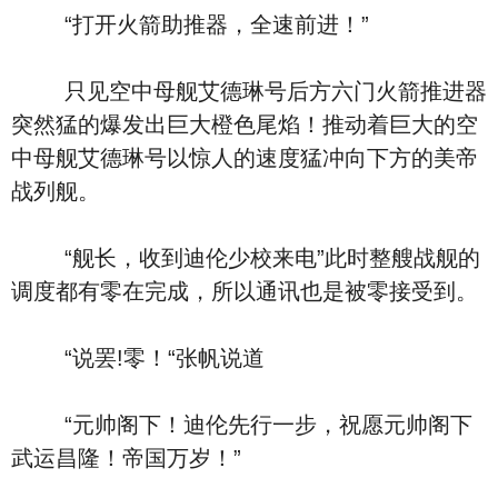
“打开火箭助推器，全速前进！”
只见空中母舰艾德琳号后方六门火箭推进器
突然猛的爆发出巨大橙色尾焰！推动着巨大的空
中母舰艾德琳号以惊人的速度猛冲向下方的美帝
战列舰。
“舰长，收到迪伦少校来电”此时整艘战舰的
调度都有零在完成，所以通讯也是被零接受到。
“说罢!零！“张帆说道
“元帅阁下！迪伦先行一步，祝愿元帅阁下
武运昌隆！帝国万岁！”