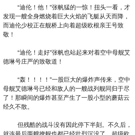
“迪伦！他！”张帆猛的一惊！扭头一看，才
发现一艘全身燃烧着巨大火焰的飞艇从天而降，
而迪伦少校正在舰桥上向着超级欧根亲王号致
敬！
“迪伦！走好”张帆也站起来对着空中母舰艾
德琳号庄严的致敬道！
“轰！！！！”一股巨大的爆炸声传来，空中
母舰艾德琳号已经和敌人的一艘战列舰同归于尽
了！那瞬间的爆炸甚至产生了一股小型的蘑菇云
经久不散。
但残酷的战斗没有因此停下半刻。不久后，
就连最后两艘撩舰也都已经壮烈沉没了。超级欧