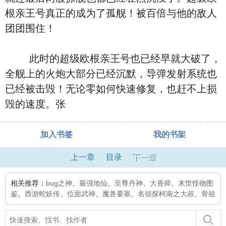
根亲王号真正的成为了孤舰！被百倍与他的敌人
团团围住！
此时的超级欧根亲王号也已经早就大破了，
全舰上的火炮大部分已经沉默，导弹发射系统也
已经被击毁！无论零如何快速修复，也赶不上损
毁的速度。张
加入书签
我的书架
上一章
目录
下一章
相关推荐：
bug之神
、
最强地仙
、
至尊丹神
、
大香师
、
末世怪物图
鉴
、
西游蛇妖传
、
位面武神
、
魔兽要塞
、
名侦探柯南之大叔
、
骨祖