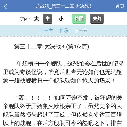
超战舰_第三十二章 大决战3
首页
大
中
小
护眼
关灯
字体：
上一章
目录
下一章
第三十二章 大决战3 (第1/2页)
单舰横扫一个舰队，这恐怕会在后世的记录
里成为奇谈怪说，毕竟后世者无论如何也无法想
象一艘战舰横扫一个舰队驶如何惊人的场景！
“轰！！！！！”如同万炮齐发，被狂虐的美
帝舰队终于开始集火欧根亲王了，虽然美帝的大
舰队虽然损失超过了五成，但依然有多达五百艘
以上的战舰，在后方舰队司令的怒吼之下，排在