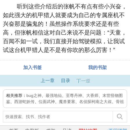
听到这些介绍后的张帆不有点有些小兴奋，
如此强大的机甲猎人就要成为自己的专属座机不
兴奋那是骗鬼的！虽然操作系统要求还是有些
高，但张帆相信这对自己来说不是问题：“天童，
百闻不如一试，我们直接开始驾驶模拟，让我试
试这台机甲猎人是不是有你吹的那么厉害！”
加入书签
我的书架
上一章
目录
下一章
相关推荐：
bug之神
、
最强地仙
、
至尊丹神
、
大香师
、
末世怪物图
鉴
、
西游蛇妖传
、
位面武神
、
魔兽要塞
、
名侦探柯南之大叔
、
骨祖