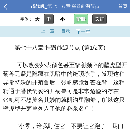
超战舰_第七十八章 摧毁能源节点
首页
大
中
小
护眼
关灯
字体：
上一章
目录
下一章
第七十八章 摧毁能源节点 (第1/2页)
可以改变外表颜色甚至辐射频率的壁虎型开
菊兽无疑是隐藏在黑暗中的绝顶杀手，发现这种
异常特殊的开菊兽后，张帆感觉如芒在背。这种
精通于潜伏偷袭的开菊兽可是非常危险的存在，
张帆可不想莫名其妙的就阴沟里翻船，所以这只
壁虎型开菊兽列入了他的必杀名单！
“小零，给我盯住它！不要让它跑了，我们