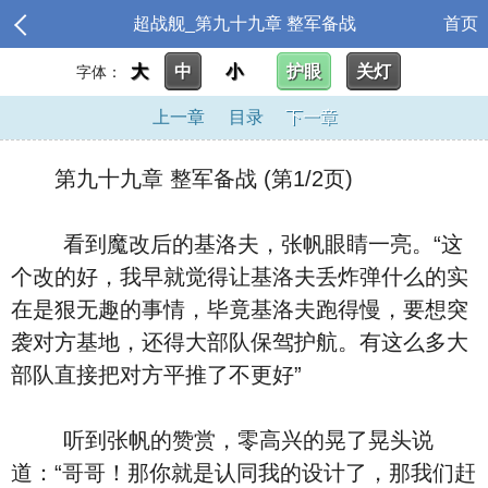
超战舰_第九十九章 整军备战
首页
大
中
小
护眼
关灯
字体：
上一章
目录
下一章
第九十九章 整军备战 (第1/2页)
看到魔改后的基洛夫，张帆眼睛一亮。“这
个改的好，我早就觉得让基洛夫丢炸弹什么的实
在是狠无趣的事情，毕竟基洛夫跑得慢，要想突
袭对方基地，还得大部队保驾护航。有这么多大
部队直接把对方平推了不更好”
听到张帆的赞赏，零高兴的晃了晃头说
道：“哥哥！那你就是认同我的设计了，那我们赶