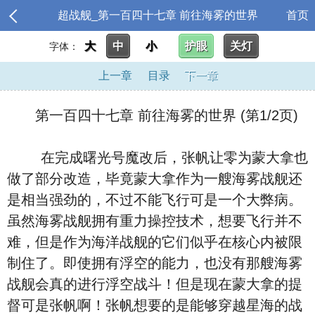
超战舰_第一百四十七章 前往海雾的世界
首页
大
中
小
护眼
关灯
字体：
上一章
目录
下一章
第一百四十七章 前往海雾的世界 (第1/2页)
在完成曙光号魔改后，张帆让零为蒙大拿也
做了部分改造，毕竟蒙大拿作为一艘海雾战舰还
是相当强劲的，不过不能飞行可是一个大弊病。
虽然海雾战舰拥有重力操控技术，想要飞行并不
难，但是作为海洋战舰的它们似乎在核心内被限
制住了。即使拥有浮空的能力，也没有那艘海雾
战舰会真的进行浮空战斗！但是现在蒙大拿的提
督可是张帆啊！张帆想要的是能够穿越星海的战