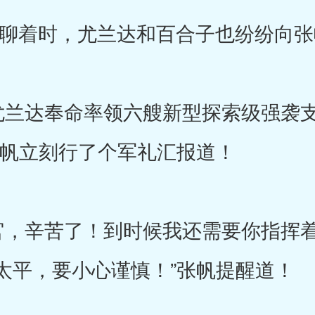
着时，尤兰达和百合子也纷纷向张
兰达奉命率领六艘新型探索级强袭支
张帆立刻行了个军礼汇报道！
，辛苦了！到时候我还需要你指挥着
太平，要小心谨慎！”张帆提醒道！