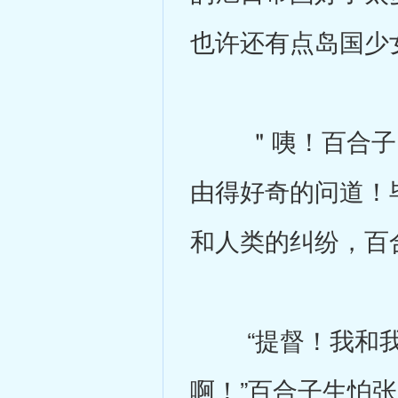
也许还有点岛国少
＂咦！百合子，
由得好奇的问道！
和人类的纠纷，百
“提督！我和我
啊！”百合子生怕