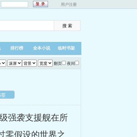
：
用户注册
说
排行榜
全本小说
临时书架
翻页
夜间
书签
级强袭支援舰在所
过零假设的世界之