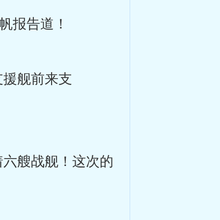
帆报告道！
援舰前来支
六艘战舰！这次的