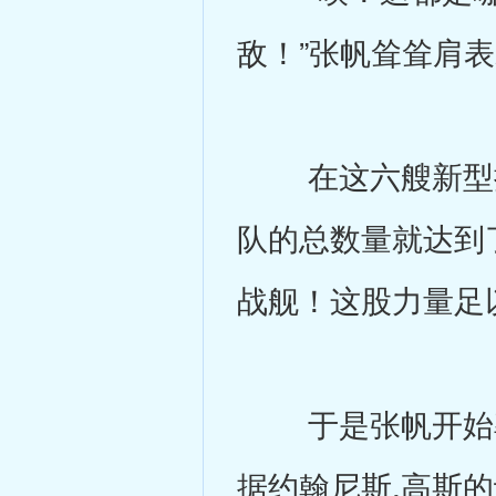
敌！”张帆耸耸肩
在这六艘新型探
队的总数量就达到
战舰！这股力量足
于是张帆开始率
据约翰尼斯.高斯