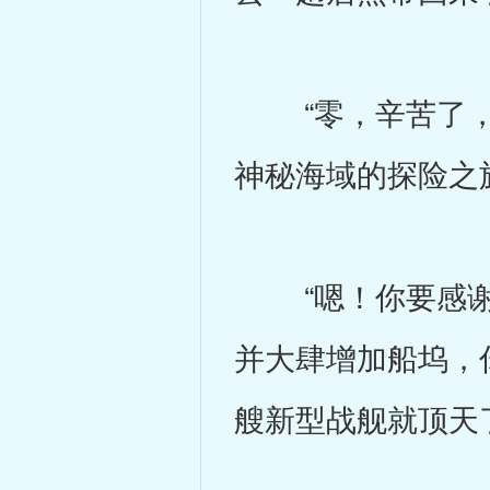
“零，辛苦了，
神秘海域的探险之
“嗯！你要感谢
并大肆增加船坞，
艘新型战舰就顶天