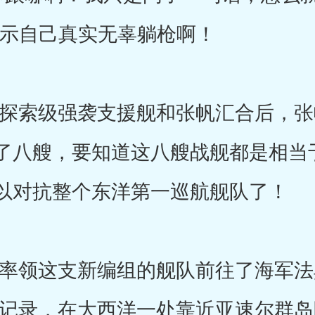
表示自己真实无辜躺枪啊！
索级强袭支援舰和张帆汇合后，张
了八艘，要知道这八艘战舰都是相当
以对抗整个东洋第一巡航舰队了！
领这支新编组的舰队前往了海军法
的记录，在大西洋一处靠近亚速尔群