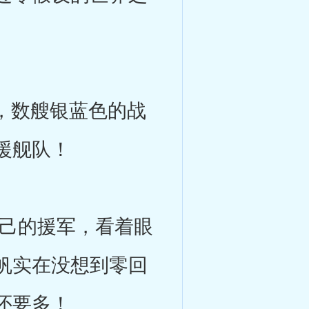
，数艘银蓝色的战
援舰队！
己的援军，看着眼
帆实在没想到零回
还要多！