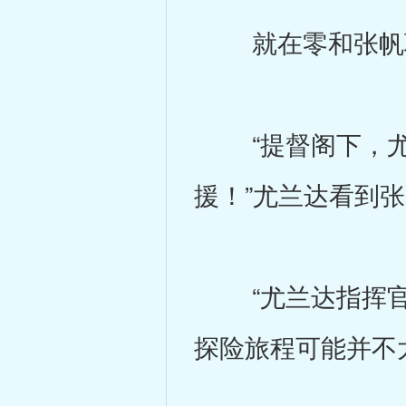
就在零和张帆聊
“提督阁下，尤
援！”尤兰达看到
“尤兰达指挥官
探险旅程可能并不