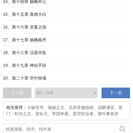
14、第十四章 杨枫外公
15、第十五章 真相大白
16、第十六章 灵曼之劫
17、第十七章 杨枫炼丹
18、第十八章 法器吊坠
19、第十九章 神仙手段
20、第二十章 空中惊魂
上一页
下一页
相关推荐：
斗破苍穹
、
诡秘之主
、
北宋穿越指南
、
花醉满堂
、
星
门：时光之主
、
望长天
、
帝国争霸
、
星空职业者
、
青叶事务所