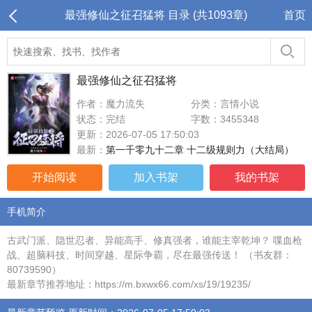
最强修仙之征召猛将 目录 (共1093章)
首页
最强修仙之征召猛将
作者：魔力流失
分类：言情小说
状态：完结
字数：3455348
更新：2026-07-05 17:50:03
最新：
第一千零九十二章 十二级规则力（大结局）
开始阅读
加入书架
我的书架
手机简介
古武门派、隐世忍者、异能高手、修真强者，谁能主宰乾坤？ 喋血枪
战、超脑科技、时间穿越、星际争霸，尽在最强传送！ （书友群：
80739590）
最新章节推荐地址：https://m.bxwx66.com/xs/19/19235/