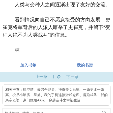
人类与变种人之间逐渐出现了友好的交流。
看到情况向自己不愿意接受的方向发展，史
崔克将军背后的人派人暗杀了史崔克，并留下“变
种人绝不为人类战斗”的信息。
林
加入书签
我的书架
上一章
目录
下一章
相关推荐：
航空梦
、
最强全能者
、
神奇美女系统
、
一婚更比一婚
高
、
极品小填房
、
星虐
、
我的手机连接游戏仓库
、
鹿鼎雄风
、
我的
亲亲老婆：豪门隐婚AA制
、
穿越奋斗之幸福生活