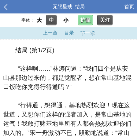
无限星戒_结局
首页
大
中
小
护眼
关灯
字体：
上一章
目录
下一章
结局 (第1/2页)
“这样啊……”林涛问道：“我们四个是从安
山县那边过来的，都是觉醒者，想在常山基地混
口饭吃你觉得行得通吗？”
“行得通，想得通，基地热烈欢迎！现在这
世道，又想你们这样的强者加入，是常山基地的
运气！我敢打赌基地里所有人都会热烈欢迎你们
加入的。”宋一舟激动不已，殷勤地说道：“常山