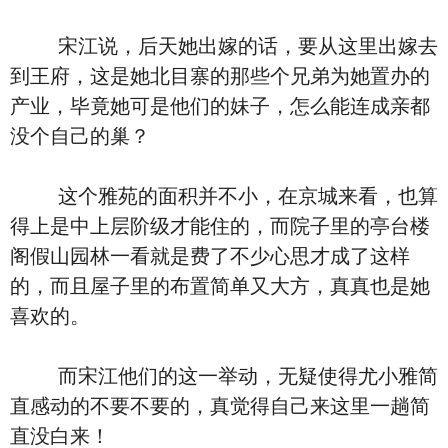
宋江说，后天她出嫁的话，要从这里出嫁去
到王府，这是她北目寨的那些个兄弟为她置办的
产业，毕竟她可是他们的妹子，怎么能连成亲都
没个自己的巢？
这个雅苑的面积并不小，在京城来看，也算
得上是中上层阶级才能住的，而院子里的亭台楼
阁假山园林一看就是费了不少心思才成了这样
的，而且屋子里的布置简单又大方，真真也是她
喜欢的。
而宋江他们的这一举动，无疑使得尤小雅简
直感动的不要不要的，真觉得自己来这里一趟简
直没白来！