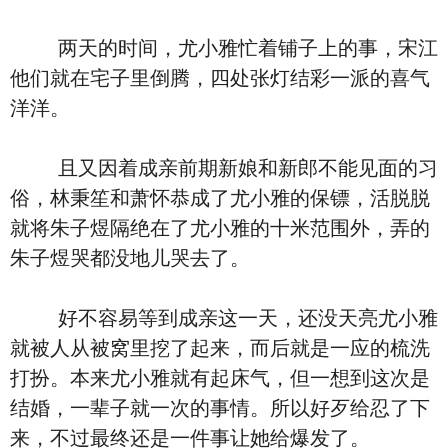
两天的时间，尤小雅忙着铺子上的事，宋江
他们就在宅子里倒腾，四处张灯结彩一派的喜气
洋洋。
且又因着成亲前期新娘和新郎不能见面的习
俗，林秉笙和萧怀恭成了尤小雅的保镖，活脱脱
就将朱子煜隔绝在了尤小雅的十米范围外，弄的
朱子煜哭都没地儿哭去了。
好不容易等到成亲这一天，还没天亮尤小雅
就被人从被窝里挖了起来，而后就是一应的梳洗
打扮。本来尤小雅就有起床气，但一想到这次是
结婚，一辈子就一次的事情。所以好歹给忍了下
来，不过最终还是一件事让她给爆发了。