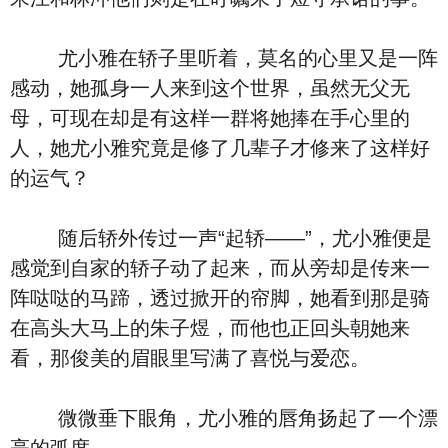
尤小雅在轿子里听着，莫名的心里又是一阵
感动，她孤身一人来到这个世界，虽然无父无
母，可现在却是有这样一群将她捧在手心里的
人，她尤小雅究竟是修了几辈子才修来了这样好
的运气？
随后轿外传过一声“起轿――”，尤小雅便是
感觉到自家的轿子动了起来，而从旁却是传来一
阵哒哒的马蹄，透过掀开的帘脚，她看到那是骑
在高头大马上的朱子煜，而他也正回头朝她来
看，那俊美的眉眼里写满了喜悦与爱恋。
微微垂下眼角，尤小雅的唇角扬起了一个漂